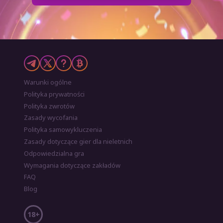
Warunki ogólne
Polityka prywatności
Polityka zwrotów
Zasady wycofania
Polityka samowykluczenia
Zasady dotyczące gier dla nieletnich
Odpowiedzialna gra
Wymagania dotyczące zakładów
FAQ
Blog