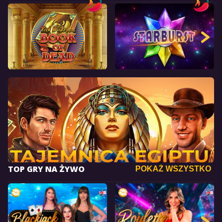
TOP GRY NA ŻYWO
POKAŻ WSZYSTKO