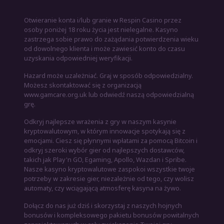
Otwieranie konta i/lub granie w Respin Casino przez
osoby poniżej 18 roku życia jest nielegalne. Kasyno
zastrzega sobie prawo do zażądania potwierdzenia wieku
od dowolnego klienta i może zawiesić konto do czasu
uzyskania odpowiedniej weryfikacji.
Hazard może uzależniać. Graj w sposób odpowiedzialny.
Możesz skontaktować się z organizacją
www.gamcare.org.uk
lub odwiedź naszą
odpowiedzialną
grę
.
Odkryj najlepsze wrażenia z gry w naszym kasynie
kryptowalutowym, w którym innowacje spotykają się z
emocjami. Ciesz się płynnymi wpłatami za pomocą Bitcoin i
odkryj szeroki wybór gier od najlepszych dostawców,
takich jak Play'n GO, Egaming, Apollo, Wazdan i Spribe.
Nasze kasyno kryptowalutowe zaspokoi wszystkie twoje
potrzeby w zakresie gier, niezależnie od tego, czy wolisz
automaty, czy wciągającą atmosferę kasyna na żywo.
Dołącz do nas już dziś i skorzystaj z naszych hojnych
bonusów i kompleksowego pakietu bonusów powitalnych