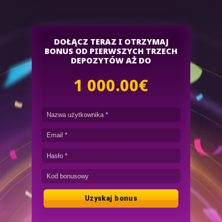
DOŁĄCZ TERAZ I OTRZYMAJ
BONUS OD PIERWSZYCH TRZECH
DEPOZYTÓW AŻ DO
1 000.00€
Uzyskaj bonus